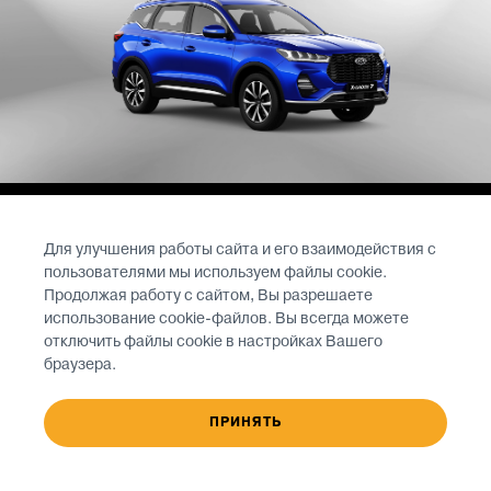
Для улучшения работы сайта и его взаимодействия с
пользователями мы используем файлы cookie.
19 февраля 2025 года
, Санкт-Петербург
Продолжая работу с сайтом, Вы разрешаете
использование cookie-файлов. Вы всегда можете
отключить файлы cookie в настройках Вашего
XCITE и Т-Банк объявляют о партнерстве: теперь
браузера.
автомобили бренда можно приобрести через
сервис «Авто». Для покупателей доступны две
модели бренда: среднеразмерный семейный
ПРИНЯТЬ
кроссовер X-Cross 7 и полноразмерный
полноприводный X-Cross 8.